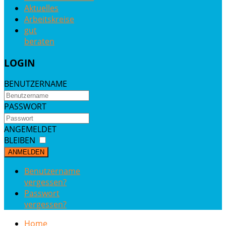
Aktuelles
Arbeitskreise
gut
beraten
LOGIN
BENUTZERNAME
PASSWORT
ANGEMELDET
BLEIBEN
ANMELDEN
Benutzername
vergessen?
Passwort
vergessen?
Home