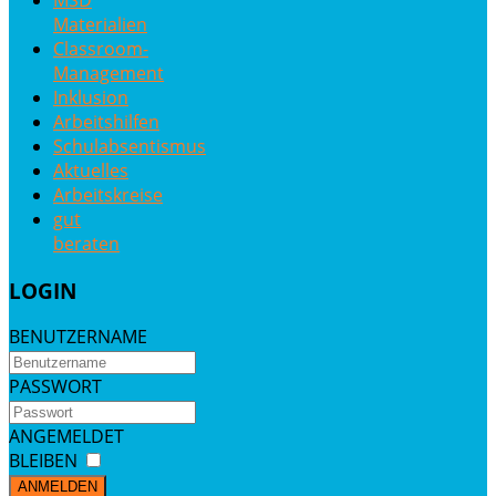
Materialien
Classroom-
Management
Inklusion
Arbeitshilfen
Schulabsentismus
Aktuelles
Arbeitskreise
gut
beraten
LOGIN
BENUTZERNAME
PASSWORT
ANGEMELDET
BLEIBEN
ANMELDEN