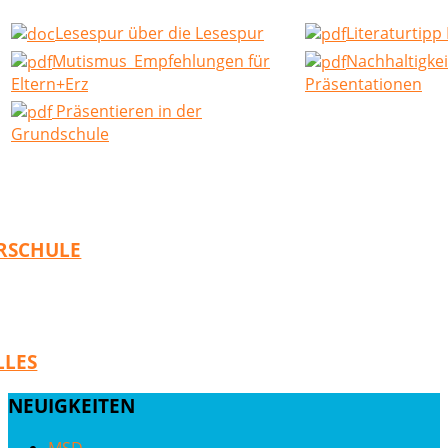
Lesespur über die Lesespur
Literaturtip
Mutismus_Empfehlungen für
Nachhaltigkei
Eltern+Erz
Präsentationen
Präsentieren in der
Grundschule
RSCHULE
LLES
NEUIGKEITEN
MSD