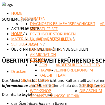
HOME
GUT BERATEN
SUCHEN ...
DIAGNOSTIK BEI MEHRSPRACHIGKEIT
AR
AKTUELLE SEITE:
OBERSTUFE SFZ
HOME
/
PSYCHISCHE STÖRUNGEN
MATERIALIEN UND ARBEITSHILFEN
/
GUTACHTENERSTELLUNG
SCHULLAUFBAHN
/
MSH
ÜBERTRITT AN WEITERFÜHRENDE SCHULEN
MSD MATERIALIEN
AK MIGRATION
ÜBERTRITT AN WEITERFÜHRENDE SC
S-TEAMS
SON
ARBEITSHILFEN ZU TESTS
HAWIK-IV
LERNFÖRDERUNG IM
Drucken
KABC-II
TEAM
Das Ministerium für Unterricht und Kultus stellt auf sei
MITGLIEDSCHAFT
Informationen
zum Übertritt innerhalb des Schulsystems 
ASCHUM-TAG
FORTBILDUNG
WORKSHOP
DIE ASCHUM
Die Inhalte beziehen sich auf:
VERANSTALTUNGSCHRONIK
das
Übertrittsverfahren
in Bayern