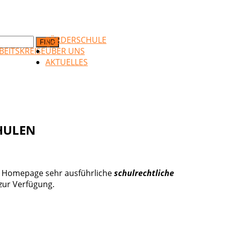
FÖRDERSCHULE
FIND
BEITSKREISE
ÜBER UNS
AKTUELLES
HULEN
ner Homepage sehr ausführliche
schulrechtliche
zur Verfügung.