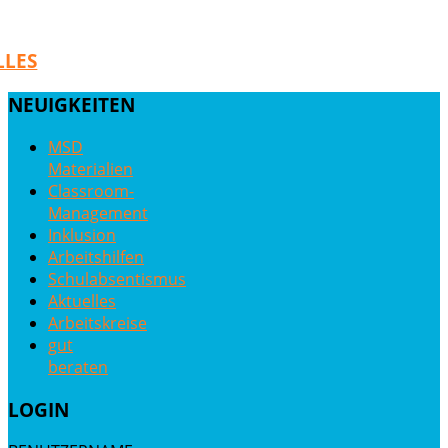
LLES
NEUIGKEITEN
MSD
Materialien
Classroom-
Management
Inklusion
Arbeitshilfen
Schulabsentismus
Aktuelles
Arbeitskreise
gut
beraten
LOGIN