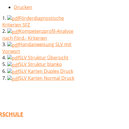
Drucken
1.
Förderdiagnostische
Kriterien SFZ
2.
Kompetenzprofil-Analyse
nach Förd.- Kriterien
3.
Handanweisung SLV mit
Vorwort
4.
SLV Struktur Übersicht
5.
SLV Struktur blanko
6.
SLV Karten Duplex Druck
7.
SLV Karten Normal Druck
RSCHULE