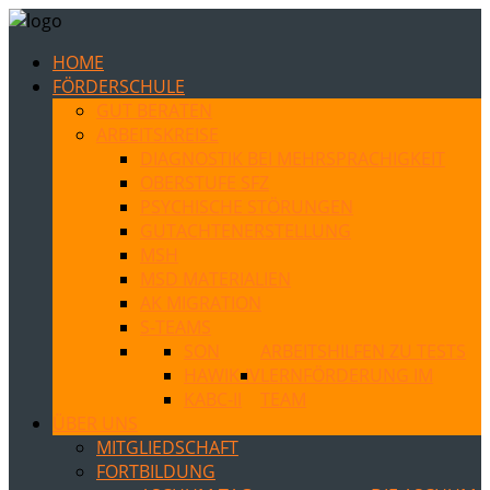
HOME
FÖRDERSCHULE
GUT BERATEN
ARBEITSKREISE
DIAGNOSTIK BEI MEHRSPRACHIGKEIT
OBERSTUFE SFZ
PSYCHISCHE STÖRUNGEN
GUTACHTENERSTELLUNG
MSH
MSD MATERIALIEN
AK MIGRATION
S-TEAMS
SON
ARBEITSHILFEN ZU TESTS
HAWIK-IV
LERNFÖRDERUNG IM
KABC-II
TEAM
ÜBER UNS
MITGLIEDSCHAFT
FORTBILDUNG