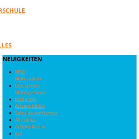
RSCHULE
LLES
NEUIGKEITEN
MSD
Materialien
Classroom-
Management
Inklusion
Arbeitshilfen
Schulabsentismus
Aktuelles
Arbeitskreise
gut